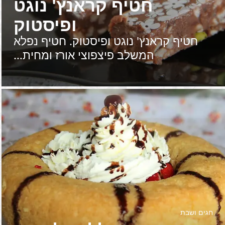
חטיף קראנץ' נוגט
ופיסטוק
חטיף קראנץ' נוגט ופיסטוק. חטיף נפלא
המשלב פיצפוצי אורז ומחית…
חגים ושבת