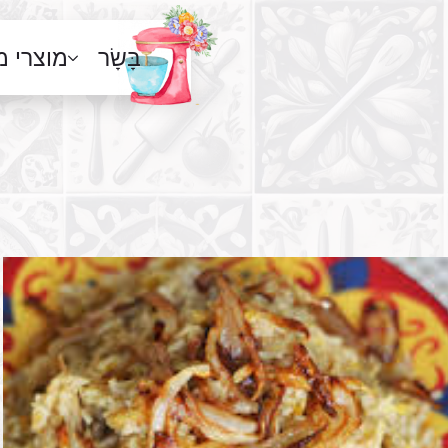
בָּשָׂר
מוצרי 