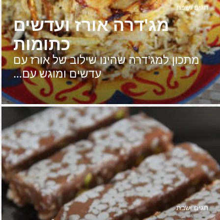
חגים ושבת
מג'דרה אורז ועדשים
כתומות
מתכון למג'דרה שהינו שילוב של אורז עם
עדשים ומוגש עם…
חגים ושבת