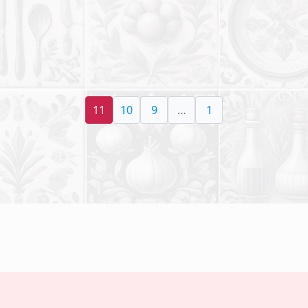
11
10
9
…
1