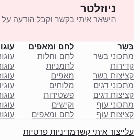
ניוזלטר
הישאר איתי בקשר וקבל הודעה על 
בָּשָׂר
לחם ומאפים
עוגות
מתכוני בשר
לחם וחלות
עוגו
קדירות
לחמניות
עוגות
קציצות בשר
מאפים
עוגו
מתכוני דגים
מלוחים
עוגיו
קציצות דגים
פשטידות
עוגו
מתכוני עוף
וקישים
עוגות
קציצות עוף
לחם ומאפים
עוגו
עליי
צור איתי קשר
מדיניות פרטיות