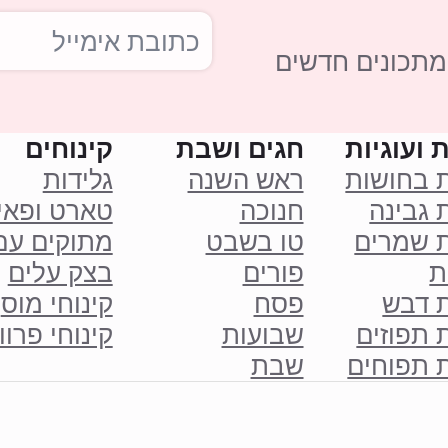
מתכונים חדשים
 ועוגיות
חגים ושבת
קינוחים
ת בחושות
ראש השנה
גלידות
 גבינה
חנוכה
טארט ופאי
ת שמרים
טו בשבט
מתוקים עם
ת
פורים
בצק עלים
ת דבש
פסח
קינוחי מוס
 תפוזים
שבועות
קינוחי פרוו
ת תפוחים
שבת