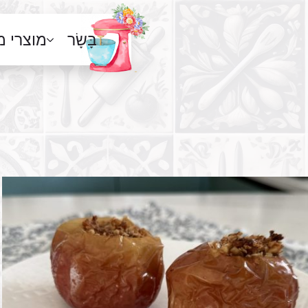
בָּשָׂר
מוצרי 