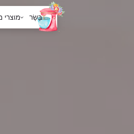
בָּשָׂר
מוצרי 