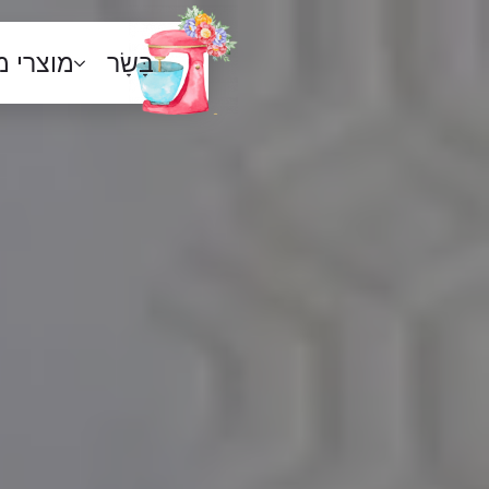
בָּשָׂר
מוצרי 