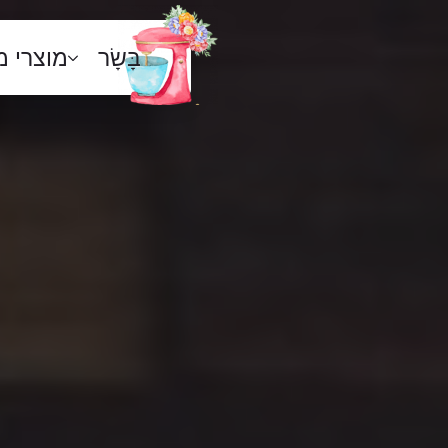
בָּשָׂר
מוצרי 