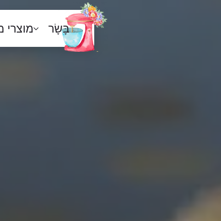
בָּשָׂר
מוצרי 