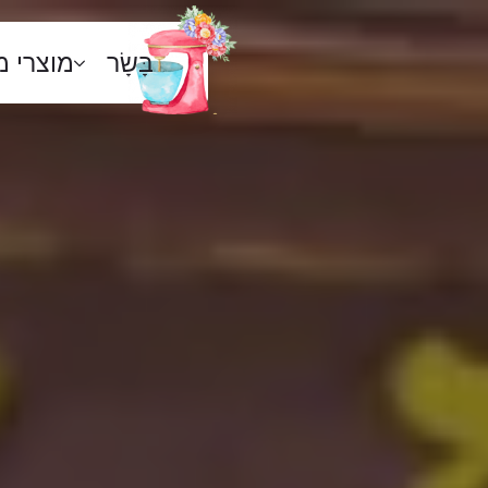
בָּשָׂר
מוצרי 