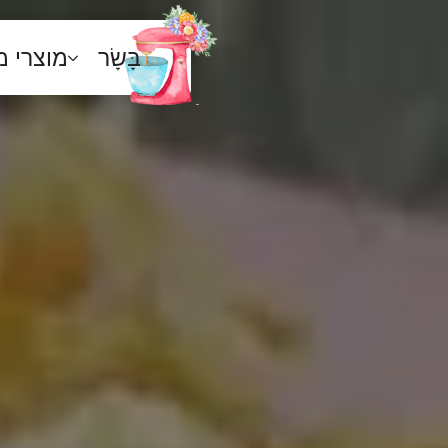
בָּשָׂר
מוצרי 