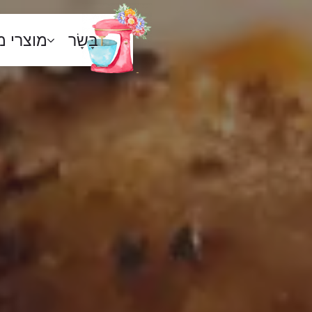
בָּשָׂר
מוצרי 