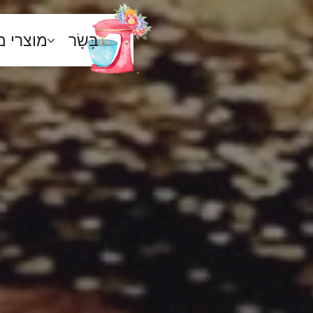
בָּשָׂר
מוצרי 