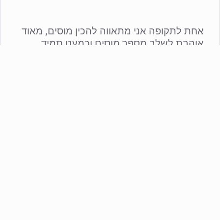
אחת לתקופה אני מתאווה להכין מוסים, מאוד
אוהבת לשלב מספר מוסים וכמעט תמיד
מוסיפה פרי כלשהו והנה כעת זה קרה. כבר זמן
מה שדוגמת עוגת מוס מצטיירת בראשי. לפני
שבוע הכנתי מרנגים לפבלובה וטרם עשיתי
בהם שימוש וכעת היוו עבורי מניע להכנת עוגת
מוס. החלטתי להשתמש בחלק מהמרנגים
לתחתית, יש לי מספר צינצנות של דובדבנים
משומרים ולכן החלטתי לעשות שימוש באחת
לפחות, שוקולדים יש, שמנות מתוקות תמיד יש
אז זהו, נפלה החלטה במטבח, עוגת מוס
דובדבנים ושוקולדים יוצאת לדרך.
למחליטים להכין את העוגה, אין חובה כמובן
להכין את כל השכבות, ניתן להמיר את
הדובדבנים בכל פרי אחר ואם יש החפצים
לוותר על הג'לטין ניתן לעשות זאת פשוט