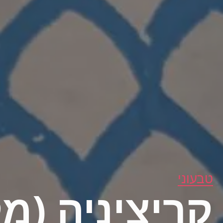
טבעוני
קריציניה (מק