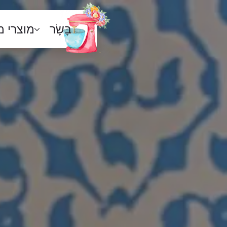
בָּשָׂר
מוצרי 