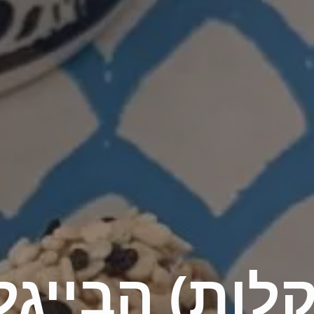
לות) הבייגלה