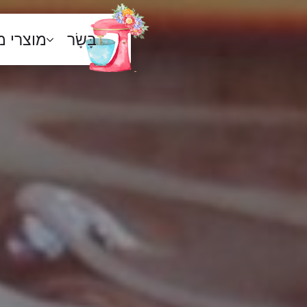
בָּשָׂר
מוצרי 