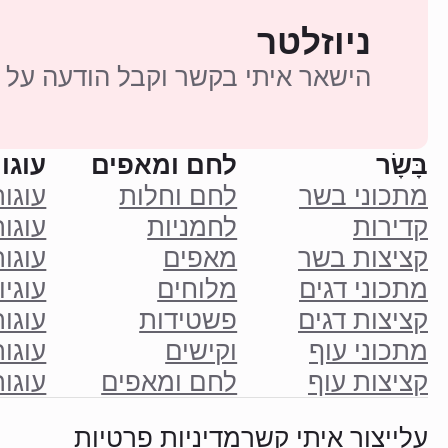
ניוזלטר
הישאר איתי בקשר וקבל הודעה על 
בָּשָׂר
לחם ומאפים
עוגות
מתכוני בשר
לחם וחלות
עוגו
קדירות
לחמניות
עוגות
קציצות בשר
מאפים
עוגו
מתכוני דגים
מלוחים
עוגיו
קציצות דגים
פשטידות
עוגו
מתכוני עוף
וקישים
עוגות
קציצות עוף
לחם ומאפים
עוגו
עליי
צור איתי קשר
מדיניות פרטיות