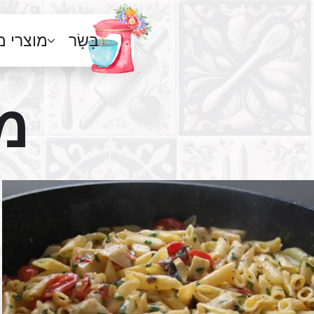
בָּשָׂר
מוצרי 
מד