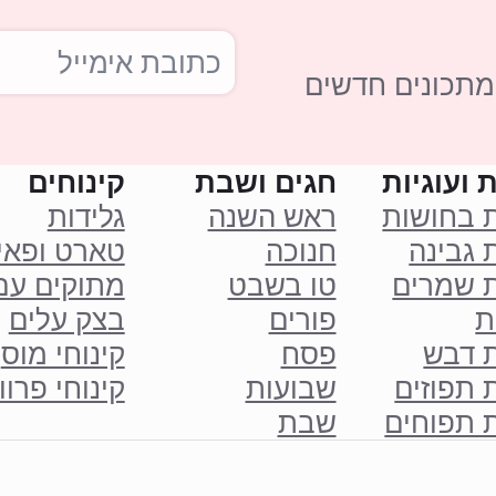
מתכונים חדשים
 ועוגיות
חגים ושבת
קינוחים
ת בחושות
ראש השנה
גלידות
 גבינה
חנוכה
טארט ופאי
ת שמרים
טו בשבט
מתוקים עם
ת
פורים
בצק עלים
ת דבש
פסח
קינוחי מוס
 תפוזים
שבועות
קינוחי פרוו
ת תפוחים
שבת